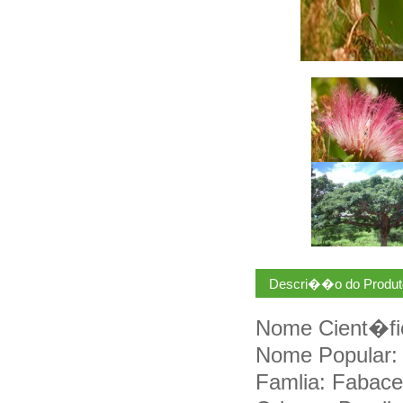
Descri��o do Produt
Nome Cient�fi
Nome Popular: 
Famlia: Fabac