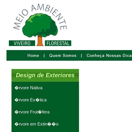
Design de Exteriores
�rvore Nativa
�rvore Ex�tica
�rvore Frut�fera
�rvore em Extin��o